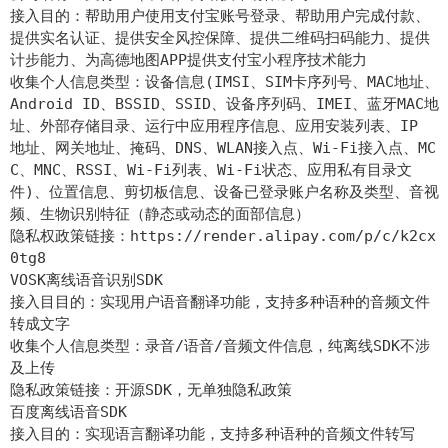
接入目的：帮助用户使用支付宝账号登录、帮助用户完成付款、
提供实名认证、提供安全风控保障、提供二维码扫码能力、提供
计步能力、为高德地图APP提供支付宝小程序技术能力
收集个人信息类型：设备信息(IMSI、SIM卡序列号、MAC地址、
Android ID、BSSID、SSID、设备序列码、IMEI、蓝牙MAC地
址、外部存储目录、运行中应用程序信息、应用安装列表、IP
地址、网关地址、掩码、DNS、WLAN接入点、Wi-Fi接入点、MC
C、MNC、RSSI、Wi-Fi列表、Wi-Fi状态、应用私有目录文
件)、位置信息、剪切板信息、设备已登录账户名称及类型、音视
频、生物识别特征（静态或动态的面部信息）
隐私权政策链接：https://render.alipay.com/p/c/k2cx
0tg8
VOSK离线语音识别SDK
接入目目的：实现用户语音翻译功能，支持多种语种的音频文件
转成文字
收集个人信息类型：录音/语音/音频文件信息，纯离线SDK不涉
及上传
隐私政策链接：开源SDK，无单独隐私政策
百度离线语音SDK
接入目的：实现语言翻译功能，支持多种语种的音频文件转写