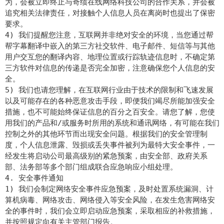
为，会被立即终止与奇绩在线网络科技公司的合作关系，并会被
追究相关法律责任，对接触个人信息人员在离岗时也提出了保密
要求。
4) 我们提醒您注意，互联网并非绝对安全的环境，当您通过帮
帮字幕翻译中嵌入的第三方社交软件、电子邮件、短信等与其他
用户交互您的翻译内容、地理位置或行踪轨迹信息时，不确定第
三方软件对信息的传递是否完全加密，注意确保您个人信息的安
全。
5) 我们也请您理解，在互联网行业由于技术的限制和飞速发展
以及可能存在的各种恶意攻击手段，即便我们竭尽所能加强安全
措施，也不可能始终保证信息的百分之百安全。请您了解，您使
用我们的产品和/或服务时所用的系统和通讯网络，有可能在我们
控制之外的其他环节而出现安全问题。根据我们的安全管理制
度，个人信息泄露、毁损或丢失事件被列为最特大安全事件，一
经发生将启动公司最高级别的紧急预案，由安全部、政府关系
部、法务部等多个部门组成联合应急响应小组处理。
4. 安全事件通知
1) 我们会制定网络安全事件应急预案，及时处置系统漏洞、计
算机病毒、网络攻击、网络侵入等安全风险，在发生危害网络安
全的事件时，我们会立即启动应急预案，采取相应的补救措施，
并按照规定向有关主管部门报告。