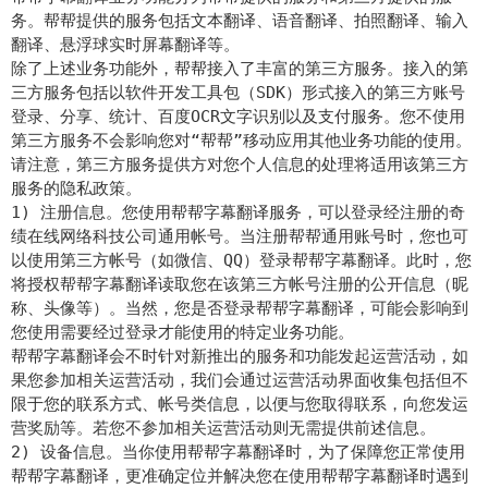
务。帮帮提供的服务包括文本翻译、语音翻译、拍照翻译、输入
翻译、悬浮球实时屏幕翻译等。
除了上述业务功能外，帮帮接入了丰富的第三方服务。接入的第
三方服务包括以软件开发工具包（SDK）形式接入的第三方账号
登录、分享、统计、百度OCR文字识别以及支付服务。您不使用
第三方服务不会影响您对“帮帮”移动应用其他业务功能的使用。
请注意，第三方服务提供方对您个人信息的处理将适用该第三方
服务的隐私政策。
1) 注册信息。您使用帮帮字幕翻译服务，可以登录经注册的奇
绩在线网络科技公司通用帐号。当注册帮帮通用账号时，您也可
以使用第三方帐号（如微信、QQ）登录帮帮字幕翻译。此时，您
将授权帮帮字幕翻译读取您在该第三方帐号注册的公开信息（昵
称、头像等）。当然，您是否登录帮帮字幕翻译，可能会影响到
您使用需要经过登录才能使用的特定业务功能。
帮帮字幕翻译会不时针对新推出的服务和功能发起运营活动，如
果您参加相关运营活动，我们会通过运营活动界面收集包括但不
限于您的联系方式、帐号类信息，以便与您取得联系，向您发运
营奖励等。若您不参加相关运营活动则无需提供前述信息。
2) 设备信息。当你使用帮帮字幕翻译时，为了保障您正常使用
帮帮字幕翻译，更准确定位并解决您在使用帮帮字幕翻译时遇到